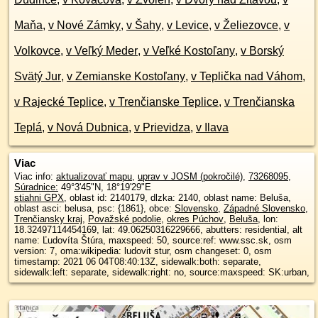
Maňa
,
v Nové Zámky
,
v Šahy
,
v Levice
,
v Želiezovce
,
v
Volkovce
,
v Veľký Meder
,
v Veľké Kostoľany
,
v Borský
Svätý Jur
,
v Zemianske Kostoľany
,
v Teplička nad Váhom
,
v Rajecké Teplice
,
v Trenčianske Teplice
,
v Trenčianska
Teplá
,
v Nová Dubnica
,
v Prievidza
,
v Ilava
Viac
Viac info:
aktualizovať mapu
,
uprav v JOSM (pokročilé)
,
73268095
,
Súradnice:
49°3'45"N
,
18°19'29"E
stiahni GPX
, oblast id: 2140179, dlzka: 2140, oblast name: Beluša,
oblast asci: belusa, psc: {1861}, obce:
Slovensko
,
Západné Slovensko
,
Trenčiansky kraj
,
Považské podolie
,
okres Púchov
,
Beluša
, lon:
18.32497114454169, lat: 49.06250316229666, abutters: residential, alt
name: Ľudovíta Štúra, maxspeed: 50, source:ref: www.ssc.sk, osm
version: 7, oma:wikipedia: ludovit stur, osm changeset: 0, osm
timestamp: 2021 06 04T08:40:13Z, sidewalk:both: separate,
sidewalk:left: separate, sidewalk:right: no, source:maxspeed: SK:urban,