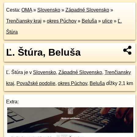
Cesta:
OMA
»
Slovensko
»
Západné Slovensko
»
Trenčiansky kraj
»
okres Púchov
»
Beluša
»
ulice
»
Ľ.
Štúra
Ľ. Štúra, Beluša
Ľ. Štúra je v
Slovensko
,
Západné Slovensko
,
Trenčiansky
kraj
,
Považské podolie
,
okres Púchov
,
Beluša
dĺžky 2,1 km
Extra: