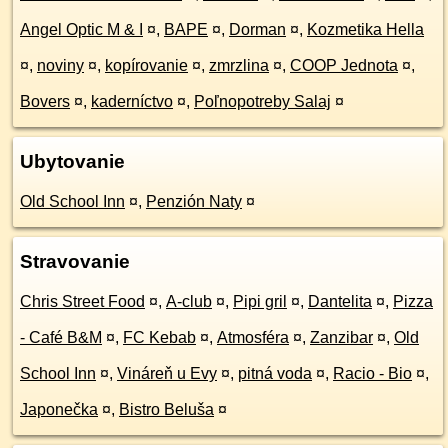
Angel Optic M & I
¤
,
BAPE
¤
,
Dorman
¤
,
Kozmetika Hella
¤
,
noviny
¤
,
kopírovanie
¤
,
zmrzlina
¤
,
COOP Jednota
¤
,
Bovers
¤
,
kaderníctvo
¤
,
Poľnopotreby Salaj
¤
Ubytovanie
Old School Inn
¤
,
Penzión Naty
¤
Stravovanie
Chris Street Food
¤
,
A-club
¤
,
Pipi gril
¤
,
Dantelita
¤
,
Pizza
- Café B&M
¤
,
FC Kebab
¤
,
Atmosféra
¤
,
Zanzibar
¤
,
Old
School Inn
¤
,
Vináreň u Evy
¤
,
pitná voda
¤
,
Racio - Bio
¤
,
Japonečka
¤
,
Bistro Beluša
¤