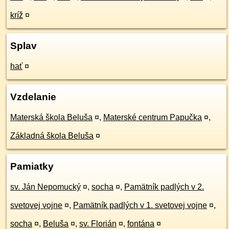
kríž
¤
Splav
hať
¤
Vzdelanie
Materská škola Beluša
¤
,
Materské centrum Papučka
¤
,
Základná škola Beluša
¤
Pamiatky
sv. Ján Nepomucký
¤
,
socha
¤
,
Pamätník padlých v 2.
svetovej vojne
¤
,
Pamätník padlých v 1. svetovej vojne
¤
,
socha
¤
,
Beluša
¤
,
sv. Florián
¤
,
fontána
¤