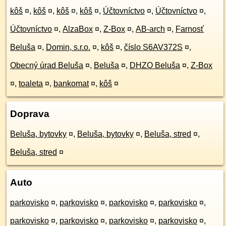
kôš
¤
,
kôš
¤
,
kôš
¤
,
kôš
¤
,
Účtovníctvo
¤
,
Účtovníctvo
¤
,
Účtovníctvo
¤
,
AlzaBox
¤
,
Z-Box
¤
,
AB-arch
¤
,
Farnosť
Beluša
¤
,
Domin, s.r.o.
¤
,
kôš
¤
,
číslo S6AV372S
¤
,
Obecný úrad Beluša
¤
,
Beluša
¤
,
DHZO Beluša
¤
,
Z-Box
¤
,
toaleta
¤
,
bankomat
¤
,
kôš
¤
Doprava
Beluša, bytovky
¤
,
Beluša, bytovky
¤
,
Beluša, stred
¤
,
Beluša, stred
¤
Auto
parkovisko
¤
,
parkovisko
¤
,
parkovisko
¤
,
parkovisko
¤
,
parkovisko
¤
,
parkovisko
¤
,
parkovisko
¤
,
parkovisko
¤
,