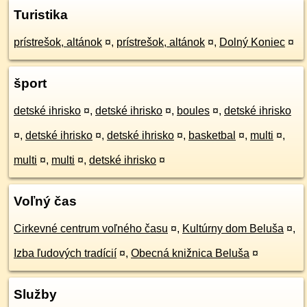
Turistika
prístrešok, altánok
¤
,
prístrešok, altánok
¤
,
Dolný Koniec
¤
šport
detské ihrisko
¤
,
detské ihrisko
¤
,
boules
¤
,
detské ihrisko
¤
,
detské ihrisko
¤
,
detské ihrisko
¤
,
basketbal
¤
,
multi
¤
,
multi
¤
,
multi
¤
,
detské ihrisko
¤
Voľný čas
Cirkevné centrum voľného času
¤
,
Kultúrny dom Beluša
¤
,
Izba ľudových tradícií
¤
,
Obecná knižnica Beluša
¤
Služby