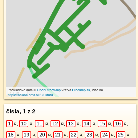
Podkladové dáta ©
OpenStreetMap
vrstva
Freemap.sk
, viac na
100 m
https://belusa.oma.sk/u/l-stura
čísla, 1 z 2
1
¤
,
10
¤
,
11
¤
,
12
¤
,
13
¤
,
14
¤
,
15
¤
,
16
¤
,
18
¤
,
19
¤
,
20
¤
,
21
¤
,
22
¤
,
23
¤
,
24
¤
,
25
¤
,