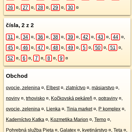
26
¤
,
27
¤
,
28
¤
,
29
¤
,
30
¤
čísla, 2 z 2
31
¤
,
34
¤
,
36
¤
,
38
¤
,
39
¤
,
42
¤
,
43
¤
,
44
¤
,
45
¤
,
46
¤
,
47
¤
,
48
¤
,
49
¤
,
5
¤
,
50
¤
,
51
¤
,
52
¤
,
6
¤
,
7
¤
,
8
¤
,
9
¤
Obchod
ovocie, zelenina
¤
,
Elbest
¤
,
zlatníctvo
¤
,
mäsiarstvo
¤
,
noviny
¤
,
trhovisko
¤
,
Kočkovská pekáreň
¤
,
potraviny
¤
,
ovocie, zelenina
¤
,
Lienka
¤
,
Tinia market
¤
,
P komplex
¤
,
Kaderníctvo Katka
¤
,
Kozmetika Marion
¤
,
Terno
¤
,
Pohrebná služba Pieta
¤
,
Galatex
¤
,
kvetinárstvo
¤
,
Teta
¤
,