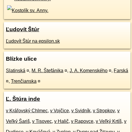
Ľudovít Štúr
Ľudovít Štúr na epsilon.sk
Blízke ulice
Slatinská
¤
,
M. R. Štefánika
¤
,
J. A. Komenského
¤
,
Farská
¤
,
Trenčianska
¤
Ľ. Štúra inde
v Kráľovský Chlmec
,
v Vojčice
,
v Svidník
,
v Stropkov
,
v
Veľký Šariš
,
v Tisovec
,
v Halič
,
v Rapovce
,
v Veľký Krtíš
,
v
Dudince
,
v Kováčová
,
v Zvolen
,
v Dvory nad Žitavou
,
v